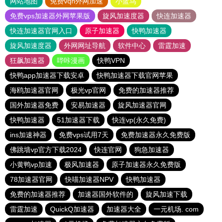
网站地图
免费vqn外网加速
小蓝鸟
免费vps加速器外网苹果版
旋风加速度器
快连加速器
快连加速器官网入口
原子加速器
快鸭加速器
旋风加速度器
外网网址导航
软件中心
雷霆加速
狂飙加速器
哔咔漫画
快鸭VPN
快鸭app加速器下载安卓
快鸭加速器下载官网苹果
海鸥加速器官网
极光vp官网
免费的加速器推荐
国外加速器免费
安易加速器
旋风加速器官网
快鸭加速器
51加速器下载
快连vp(永久免费)
ins加速神器
免费vps试用7天
免费加速器永久免费版
佛跳墙vp官方下载2024
快连官网
狗急加速器
小黄鸭vp加速
极风加速器
原子加速器永久免费版
78加速器官网
快喵加速器NPV
快鸭加速器
免费的加速器推荐
加速器国外软件的
旋风加速下载
雷霆加速
QuickQ加速器
加速器大全
一元机场. com