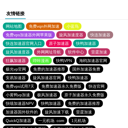
友情链接
网站地图
免费vqn外网加速
小蓝鸟
免费vps加速器外网苹果版
旋风加速度器
快连加速器
快连加速器官网入口
原子加速器
快鸭加速器
旋风加速度器
外网网址导航
软件中心
雷霆加速
狂飙加速器
哔咔漫画
快鸭VPN
海鸥加速器官网
极光vp官网
免费的加速器推荐
国外加速器免费
安易加速器
旋风加速器官网
快鸭加速器
免费vps试用7天
免费加速器永久免费版
快连官网
小黄鸭vp加速
极风加速器
原子加速器永久免费版
快喵加速器NPV
快鸭加速器
免费的加速器推荐
加速器国外软件的
旋风加速下载
雷霆加速
QuickQ加速器
一元机场. com
1元机场