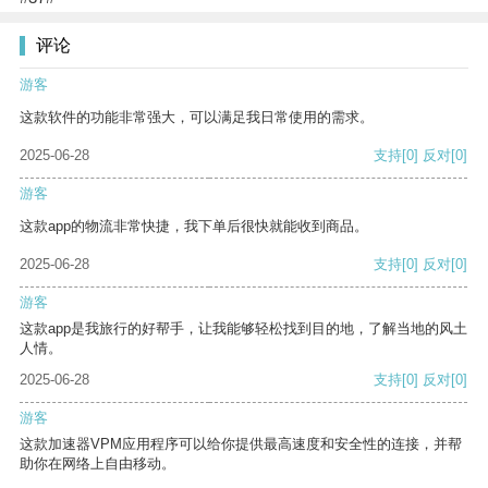
评论
游客
这款软件的功能非常强大，可以满足我日常使用的需求。
2025-06-28
支持
[0]
反对
[0]
游客
这款app的物流非常快捷，我下单后很快就能收到商品。
2025-06-28
支持
[0]
反对
[0]
游客
这款app是我旅行的好帮手，让我能够轻松找到目的地，了解当地的风土
人情。
2025-06-28
支持
[0]
反对
[0]
游客
这款加速器VPM应用程序可以给你提供最高速度和安全性的连接，并帮
助你在网络上自由移动。