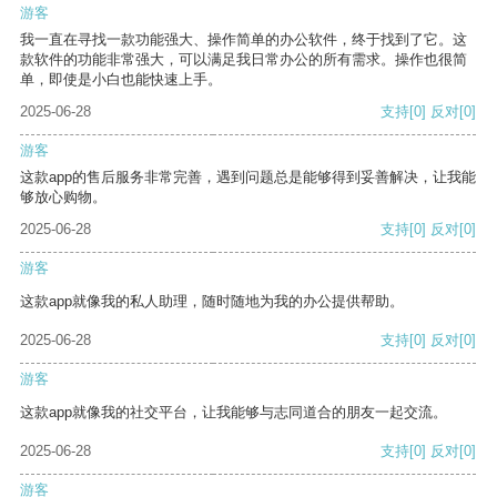
游客
我一直在寻找一款功能强大、操作简单的办公软件，终于找到了它。这
款软件的功能非常强大，可以满足我日常办公的所有需求。操作也很简
单，即使是小白也能快速上手。
2025-06-28
支持
[0]
反对
[0]
游客
这款app的售后服务非常完善，遇到问题总是能够得到妥善解决，让我能
够放心购物。
2025-06-28
支持
[0]
反对
[0]
游客
这款app就像我的私人助理，随时随地为我的办公提供帮助。
2025-06-28
支持
[0]
反对
[0]
游客
这款app就像我的社交平台，让我能够与志同道合的朋友一起交流。
2025-06-28
支持
[0]
反对
[0]
游客