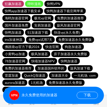
狂飙加速器
哔咔漫画
快鸭VPN
快鸭app加速器下载安卓
快鸭加速器下载官网苹果
海鸥加速器官网
极光vp官网
免费的加速器推荐
国外加速器免费
安易加速器
旋风加速器官网
快鸭加速器
51加速器下载
快连vp(永久免费)
ins加速神器
免费vps试用7天
免费加速器永久免费版
佛跳墙vp官方下载2024
快连官网
狗急加速器
小黄鸭vp加速
极风加速器
原子加速器永久免费版
78加速器官网
快喵加速器NPV
快鸭加速器
免费的加速器推荐
加速器国外软件的
旋风加速下载
雷霆加速
QuickQ加速器
加速器大全
一元机场. com
aurora加速器
1元机场
免费加速器永久免费版
免费加速器永久免费版
小黄鸭vp加速
永久免费使用的加速器
下载
0.025521s
首页
安卓
苹果
排行
推荐