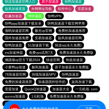
快连加速器官网入口
原子加速器
快鸭加速器
旋风加速度器
外网网址导航
软件中心
雷霆加速
狂飙加速器
哔咔漫画
快鸭VPN
快鸭app加速器下载安卓
快鸭加速器下载官网苹果
海鸥加速器官网
极光vp官网
免费的加速器推荐
国外加速器免费
安易加速器
旋风加速器官网
快鸭加速器
51加速器下载
快连vp(永久免费)
ins加速神器
免费vps试用7天
免费加速器永久免费版
佛跳墙vp官方下载2024
快连官网
狗急加速器
小黄鸭vp加速
极风加速器
原子加速器永久免费版
78加速器官网
快喵加速器NPV
快鸭加速器
免费的加速器推荐
加速器国外软件的
旋风加速下载
雷霆加速
QuickQ加速器
加速器大全
一元机场. com
aurora加速器
1元机场
免费加速器永久免费版
免费加速器永久免费版
小黄鸭vp加速
永久免费使用的加速器
下载