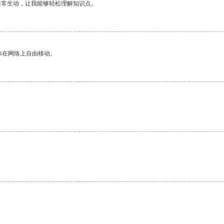
非常生动，让我能够轻松理解知识点。
你在网络上自由移动。