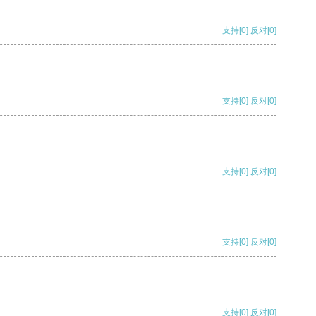
支持
[0]
反对
[0]
支持
[0]
反对
[0]
支持
[0]
反对
[0]
支持
[0]
反对
[0]
支持
[0]
反对
[0]