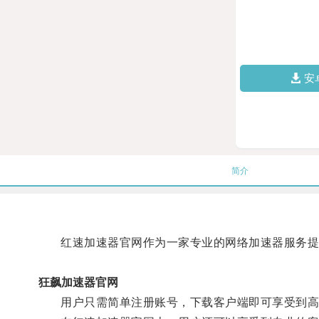
安
简介
红速加速器官网作为一家专业的网络加速器服务提供
狂飙加速器官网
用户只需简单注册账号，下载客户端即可享受到高