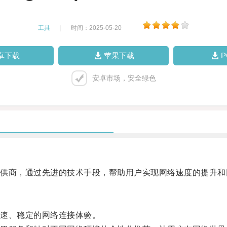
工具
|
时间：2025-05-20
|
卓下载
苹果下载
安卓市场，安全绿色
商，通过先进的技术手段，帮助用户实现网络速度的提升和
速、稳定的网络连接体验。