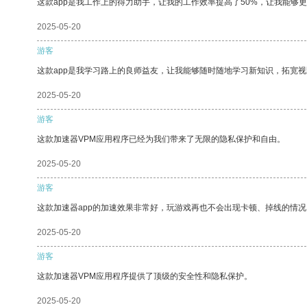
这款app是我工作上的得力助手，让我的工作效率提高了50%，让我能够
2025-05-20
游客
这款app是我学习路上的良师益友，让我能够随时随地学习新知识，拓宽视
2025-05-20
游客
这款加速器VPM应用程序已经为我们带来了无限的隐私保护和自由。
2025-05-20
游客
这款加速器app的加速效果非常好，玩游戏再也不会出现卡顿、掉线的情况
2025-05-20
游客
这款加速器VPM应用程序提供了顶级的安全性和隐私保护。
2025-05-20