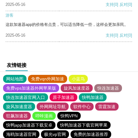
2025-05-16
支持
[0]
反对
[0]
游客
这款加速器app的价格有点贵，可以适当降低一些，这样会更加亲民。
2025-05-16
支持
[0]
反对
[0]
友情链接
网站地图
免费vqn外网加速
小蓝鸟
免费vps加速器外网苹果版
旋风加速度器
快连加速器
快连加速器官网入口
原子加速器
快鸭加速器
旋风加速度器
外网网址导航
软件中心
雷霆加速
狂飙加速器
哔咔漫画
快鸭VPN
快鸭app加速器下载安卓
快鸭加速器下载官网苹果
海鸥加速器官网
极光vp官网
免费的加速器推荐