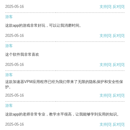
2025-05-16
支持
[0]
反对
[0]
游客
这款app的游戏非常好玩，可以让我消磨时间。
2025-05-16
支持
[0]
反对
[0]
游客
这个软件我非常喜欢
2025-05-16
支持
[0]
反对
[0]
游客
这款加速器VPM应用程序已经为我们带来了无限的隐私保护和安全性保
护。
2025-05-16
支持
[0]
反对
[0]
游客
这款app的老师非常专业，教学水平很高，让我能够学到实用的知识。
2025-05-16
支持
[0]
反对
[0]