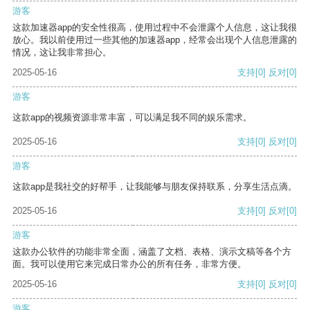
游客
这款加速器app的安全性很高，使用过程中不会泄露个人信息，这让我很
放心。我以前使用过一些其他的加速器app，经常会出现个人信息泄露的
情况，这让我非常担心。
2025-05-16
支持
[0]
反对
[0]
游客
这款app的视频资源非常丰富，可以满足我不同的娱乐需求。
2025-05-16
支持
[0]
反对
[0]
游客
这款app是我社交的好帮手，让我能够与朋友保持联系，分享生活点滴。
2025-05-16
支持
[0]
反对
[0]
游客
这款办公软件的功能非常全面，涵盖了文档、表格、演示文稿等各个方
面。我可以使用它来完成日常办公的所有任务，非常方便。
2025-05-16
支持
[0]
反对
[0]
游客