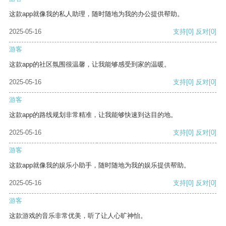
这款app就像我的私人助理，随时随地为我的办公提供帮助。
2025-05-16
支持
[0]
反对
[0]
游客
这款app的社区氛围很温馨，让我能够感受到家的温暖。
2025-05-16
支持
[0]
反对
[0]
游客
这款app的路线规划非常精准，让我能够快速到达目的地。
2025-05-16
支持
[0]
反对
[0]
游客
这款app就像我的娱乐小助手，随时随地为我的娱乐提供帮助。
2025-05-16
支持
[0]
反对
[0]
游客
这款游戏的音乐非常优美，听了让人心旷神怡。