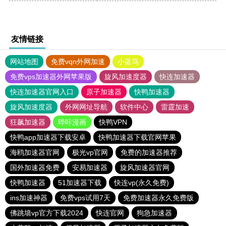
友情链接
网站地图
免费vqn外网加速
小蓝鸟
免费vps加速器外网苹果版
旋风加速度器
快连加速器
快连加速器官网入口
原子加速器
快鸭加速器
旋风加速度器
外网网址导航
软件中心
雷霆加速
狂飙加速器
哔咔漫画
快鸭VPN
快鸭app加速器下载安卓
快鸭加速器下载官网苹果
海鸥加速器官网
极光vp官网
免费的加速器推荐
国外加速器免费
安易加速器
旋风加速器官网
快鸭加速器
51加速器下载
快连vp(永久免费)
ins加速神器
免费vps试用7天
免费加速器永久免费版
佛跳墙vp官方下载2024
快连官网
狗急加速器